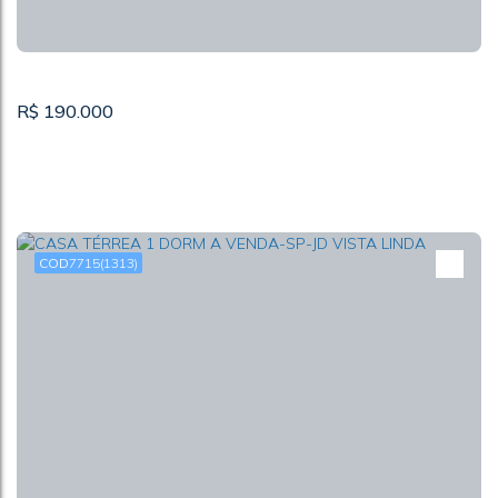
R$
190.000
7715
(1313)
APARTAMENTO Á VENDA-SP-JARAGUÁ
CEP: 05187-010
,
Avenida Alexios Jafet
,
Jardim Ipanema (Zona
Oeste)
,
São Paulo
,
São Paulo
,
Brasil
2