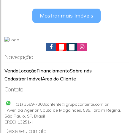
Mostrar mais Imóveis
APARTAMENTO 3 DORMS A VENDA-SP-VL GUEDES
Navegação
CEP: 05134-380
,
Rua Martinho do Amaral
,
Vila Guedes
,
São
Paulo
,
São Paulo
,
Brasil
Venda
Locação
Financiamento
Sobre nós
3
1
Cadastrar Imóvel
Área do Cliente
Contato
(11) 3589-7300
contente@grupocontente.com.br
Avenida Agenor Couto de Magalhães
,
595
,
Jardim Regina
,
São Paulo
,
SP
,
Brasil
CRECI: 13251-J
Deixe seu contato