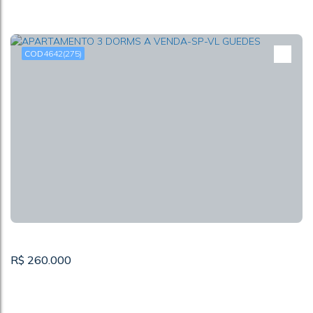
4642
(275)
APARTAMENTO 2 DORMS A VENDA-SP-JD
MANGALOT
CEP: 05135-300
,
Rua Ademar Martins de Freitas
,
Jardim Santo
Elias
,
São Paulo
,
São Paulo
,
Brasil
2
1 ~ 2
R$
260.000