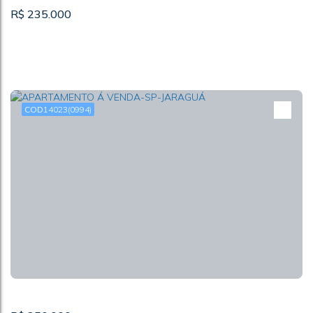
R$
235.000
14023
(0994)
APARTAMENTO 1 DORM PARA VENDA- SP- JD
LÍBANO
CEP: 05138-000
,
Rua Professor Araújo Coelho
,
Jardim Líbano
,
São Paulo
,
São Paulo
,
Brasil
1