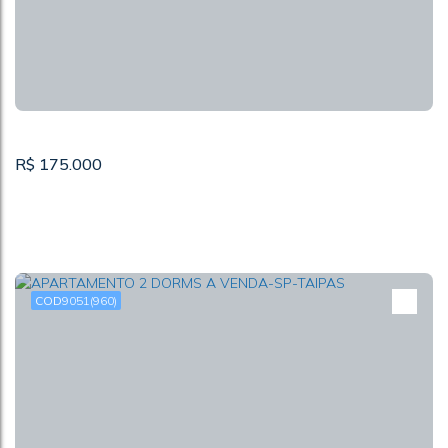
Anhangüera
,
São Paulo
,
São Paulo
,
Brasil
R$
175.000
9051
(960)
APARTAMENTO Á VENDA-SP-JARAGUÁ
CEP: 02995-300
,
Rua Antônio Gades
,
Parque Nações Unidas
,
São Paulo
,
São Paulo
,
Brasil