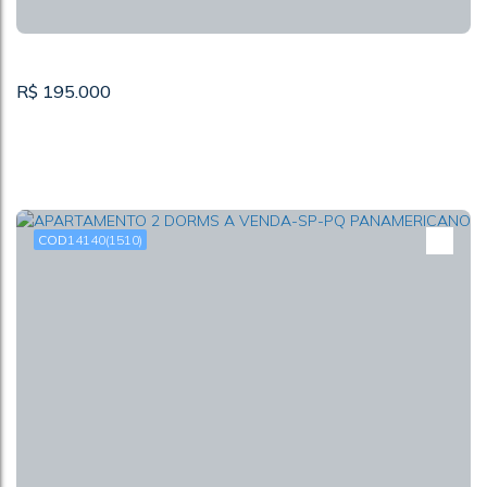
R$
195.000
14140
(1510)
CASA TÉRREA 1 DORM A VENDA-SP-JD VISTA
LINDA
CEP: 05159-380
,
Travessa Erva Mentruz
,
Jardim Vista Linda
,
São Paulo
,
São Paulo
,
Brasil
144m²
1