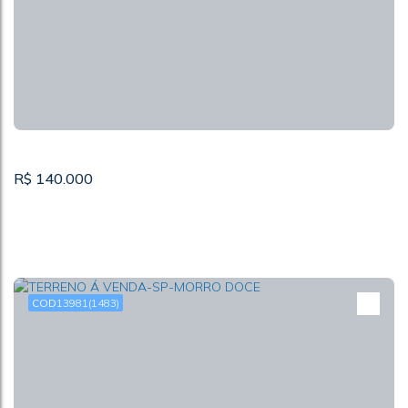
R$
140.000
13981
(1483)
TERRENO COM 960 M² A VENDA-CAJAMAR-PQ