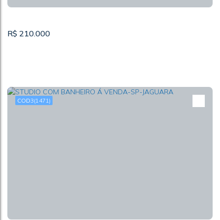
R$
210.000
3
(1471)
APARTAMENTO 2 DORMS A VENDA-SP-PQ
PANAMERICANO
CEP: 02992-210
,
Estrada do Corredor
,
Parque Panamericano
,
São Paulo
,
São Paulo
,
Brasil
2