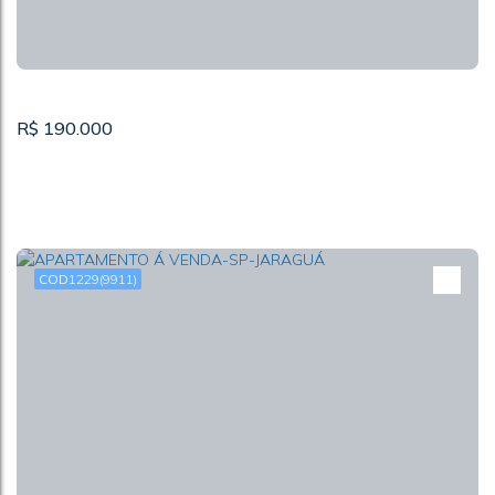
2
R$
190.000
1229
(9911)
Apartamento com 2 dorms à Venda, Jaraguá - São Paulo
AV. ALEXIOS JAFET
,
N°:
555
,
RESIDENCIAL DAS PLAMEIRAS
,
Jaraguá
,
São Paulo
,
São Paulo
,
Brasil
2