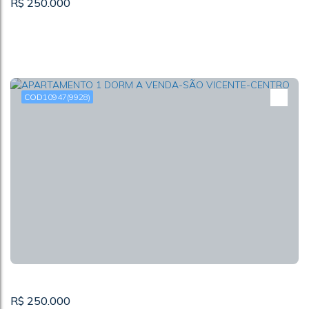
R$
250.000
10947
(9928)
APARTAMENTO Á VENDA-SP-JARAGUÁ
CEP: 05181-660
,
Avenida Doutor Felipe Pinel
,
N°:
3581
,
Jaraguá
,
São Paulo
,
São Paulo
,
Brasil
2
R$
250.000