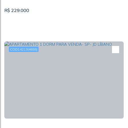
R$
229.000
14213
(4655)
APARTAMENTO 1 DORM A VENDA -SP-JD LÍBANO
CEP: 05138-000
,
Rua Professor Araújo Coelho
,
Jardim Líbano
,
São Paulo
,
São Paulo
,
Brasil
1