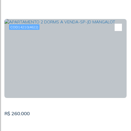
14210
(4622)
APARTAMENTO 2 DORMS A VENDA-SP-CIDADE
D'ABRIL
CEP: 05182-000
,
Rua Mauro de Araújo Ribeiro
,
Cidade D'Abril
,
São Paulo
,
São Paulo
,
Brasil
53m²
2
1
R$
260.000