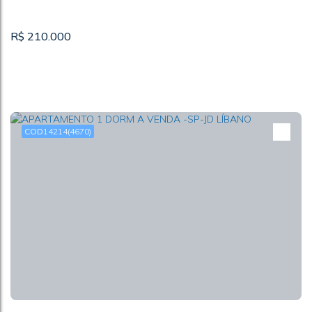
R$
210.000
14214
(4670)
STUDIO COM BANHEIRO Á VENDA-SP-JAGUARA
CEP: 05114-120
,
Rua Joana Galvão
,
STUDIO
,
Vila Jaguara
,
São Paulo
,
São Paulo
,
Brasil
36m²
1