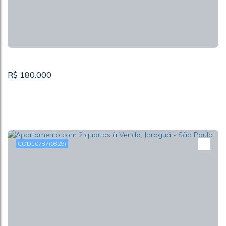
2
1
R$
180.000
10787
(0829)
APARTAMENTO 2 DORMS A VENDA-SP-TAIPAS
CEP: 02815-000
,
Rua João Amado Coutinho
,
Conjunto
Residencial Elisio Teixeira Leite
,
São Paulo
,
São Paulo
,
Brasil