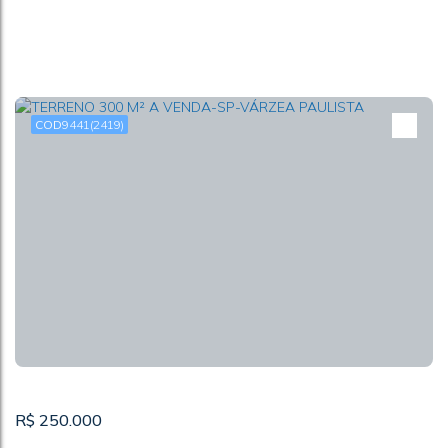
9441
(2419)
APARTAMENTO 1 DORM A VENDA-SÃO VICENTE-
CENTRO
CEP: 11310-060
,
RUA FREI GASPAR
,
Centro
,
São Vicente
,
São Paulo
,
Brasil
1
1
R$
250.000