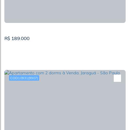
2
R$
189.000
10931
(9907)
Apartamento com 2 quartos à Venda, Jaraguá - São
Paulo
CEP: 05187-010
,
Avenida Alexios Jafet
,
N°:
595
,
RESIDENCIAL
LARANJEIRAS
,
Jardim Ipanema (Zona Oeste)
,
São Paulo
,
São Paulo
,
Brasil