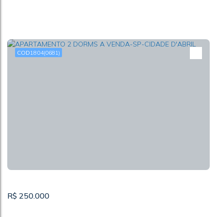
1804
(0681)
TERRENO 300 M² A VENDA-SP-VÁRZEA PAULISTA
CEP: 13223-202
,
Rua Dois
,
Condomínio Chacur
,
Várzea
Paulista
,
São Paulo
,
Brasil
300m²
1
R$
250.000