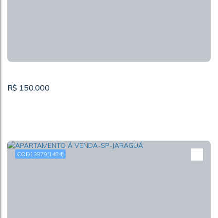
JARAGUA
CEP: 07793-095
,
Rua Bofete
,
Panorama (Polvilho)
,
Cajamar
,
São Paulo
,
Brasil
R$
150.000
13979
(1484)
TERRENO Á VENDA-SP-MORRO DOCE
CEP: 05267-000
,
Estrada Coronel José Gladiador
,
Jardim