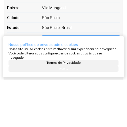
Bairro:
Vila Mangalot
Cidade:
São Paulo
Estado:
São Paulo, Brasil
Mapa:
Abrir no Google Maps
Nossa política de privacidade e cookies
Nosso site utiliza cookies para melhorar a sua experiência na navegação.
Você pode alterar suas configurações de cookies através do seu
navegador.
Características do Imóvel
Termos de Privacidade
Aceito
14208
(4608)
Referência:
Residencial
»
Sobrado
Tipo de Imóvel:
Pronto
Estágio do Imóvel:
2
Quartos:
1
Sala:
1
Banheiro: