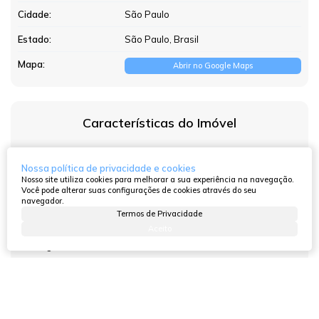
Cidade:
São Paulo
Estado:
São Paulo, Brasil
Mapa:
Abrir no Google Maps
Características do Imóvel
13789
(3409)
Referência:
Nossa política de privacidade e cookies
Comercial
»
Prédio
Tipo de Imóvel:
Nosso site utiliza cookies para melhorar a sua experiência na navegação.
Você pode alterar suas configurações de cookies através do seu
Pronto
Estágio do Imóvel:
navegador.
Termos de Privacidade
6
Banheiros:
Aceito
5
Vagas:
Atendimento pelo
WhatsApp