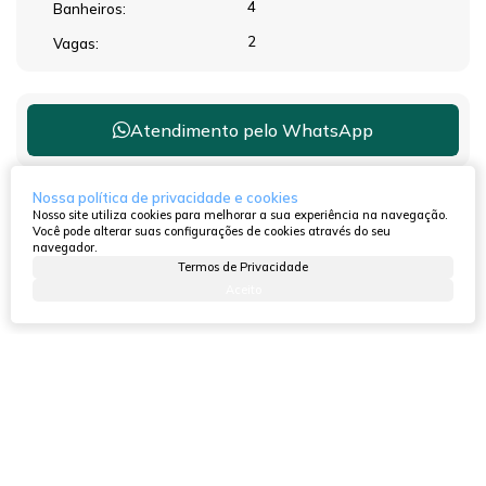
4
Banheiros:
2
Vagas:
Atendimento pelo
WhatsApp
Nossa política de privacidade e cookies
Nosso site utiliza cookies para melhorar a sua experiência na navegação.
Dúvidas? Nós ligamos!
Você pode alterar suas configurações de cookies através do seu
navegador.
Termos de Privacidade
Aceito
Outras opções para você!