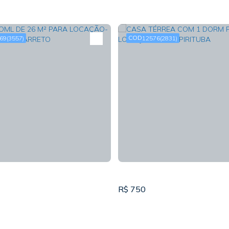
69
(3557)
12576
(2831)
R$
750