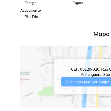
Energia
Esgoto
Acabamento
Piso Frio
Mapa 
CEP: 05120-020
,
Rua C
Anhangüera
,
São 
Clique aqui para ver o
Mapa