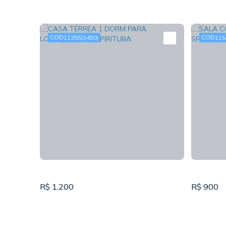
11355
(3490)
115
R$
1.200
R$
900