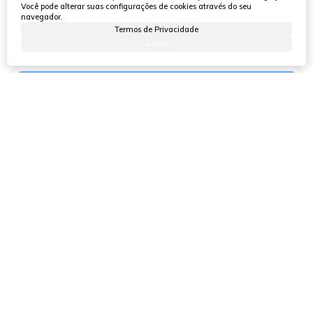
Você pode alterar suas configurações de cookies através do seu
navegador.
Atendimento pelo
WhatsApp
Termos de Privacidade
Aceito
Dúvidas? Nós ligamos!
Outras opções para você!
11355
(3490)