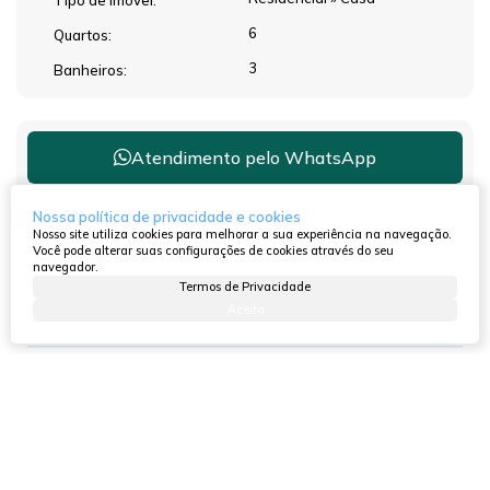
6
Quartos:
3
Banheiros:
Atendimento pelo
WhatsApp
Nossa política de privacidade e cookies
Nosso site utiliza cookies para melhorar a sua experiência na navegação.
Você pode alterar suas configurações de cookies através do seu
Dúvidas? Nós ligamos!
navegador.
Termos de Privacidade
Aceito
Outras opções para você!