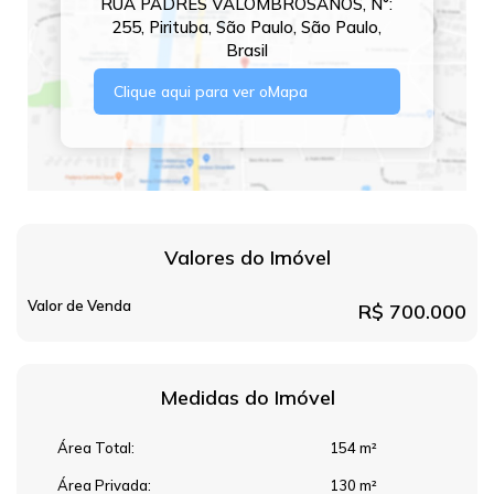
RUA PADRES VALOMBROSANOS
,
N°:
255
,
Pirituba
,
São Paulo
,
São Paulo
,
Brasil
Clique aqui para ver o
Mapa
Valores do Imóvel
Valor de Venda
R$
700.000
Medidas do Imóvel
Área Total:
154 m²
Área Privada:
130 m²