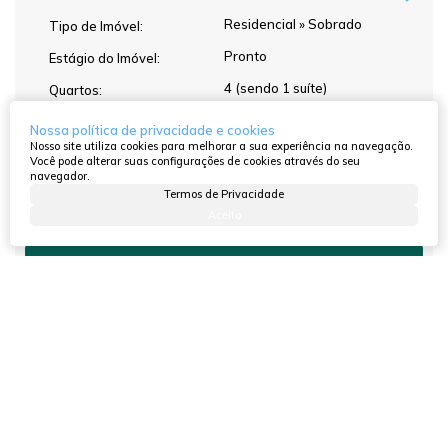
Residencial
»
Sobrado
Tipo de Imóvel:
Pronto
Estágio do Imóvel:
4 (sendo 1 suíte)
Quartos:
1
Sala:
Nossa política de privacidade e cookies
Nosso site utiliza cookies para melhorar a sua experiência na navegação.
3
Banheiros:
Você pode alterar suas configurações de cookies através do seu
navegador.
2
Vagas:
Termos de Privacidade
Aceito
Atendimento pelo
WhatsApp
Dúvidas? Nós ligamos!