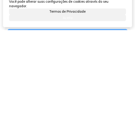
Você pode alterar suas configurações de cookies através do seu
navegador.
Atendimento pelo
WhatsApp
Termos de Privacidade
Aceito
Dúvidas? Nós ligamos!
Outras opções para você!
11355
(3490)