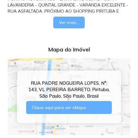
LAVANDERIA - QUINTAL GRANDE - VARANDA EXCELENTE -
RUA ASFALTADA. PRÓXIMO AO SHOPPING PIRITUBA E
GRANDE COMÉRCIO - SAÍDA PARA AS MARGINAIS TIETÊ E
Ver mais...
ANHANGUERA - AV. PAULA FERREIRA - RAIMUNDO PEREIRA
DE MAGALHÃES.
Mapa do Imóvel
RUA PADRE NOGUEIRA LOPES
,
N°:
143
,
VL PEREIRA BARRETO
,
Pirituba
,
São Paulo
,
São Paulo
,
Brasil
Clique aqui para ver o
Mapa