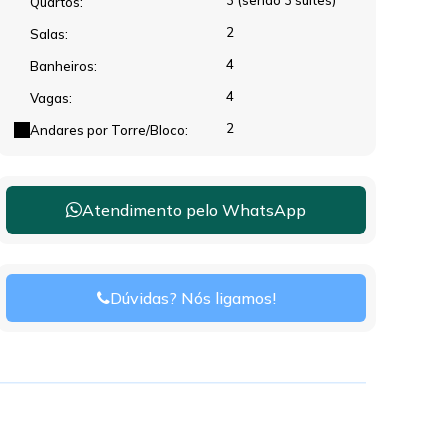
3 (sendo 3 suítes)
Quartos:
2
Salas:
4
Banheiros:
4
Vagas:
2
Andares por Torre/Bloco:
Atendimento pelo
WhatsApp
Dúvidas? Nós ligamos!