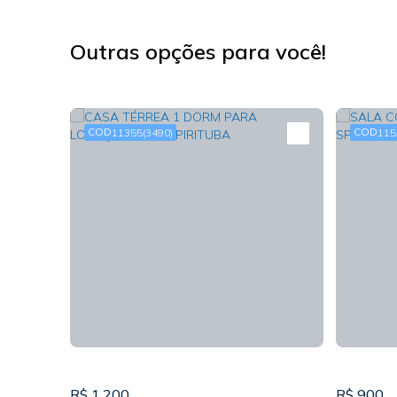
Outras opções para você!
11355
(3490)
115
R$
1.200
R$
900