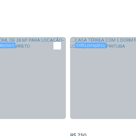
69
(3557)
12576
(2831)
R$
750