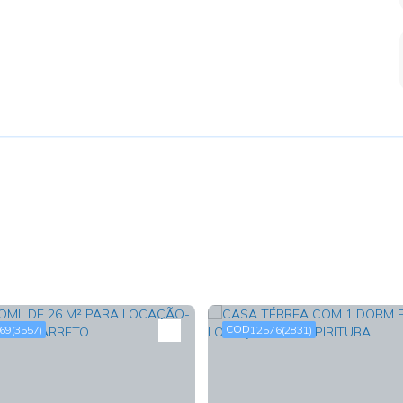
69
(3557)
12576
(2831)