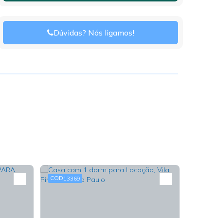
Dúvidas? Nós ligamos!
13369
13