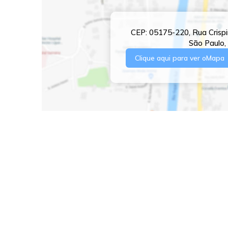
CEP: 05175-220
,
Rua Crisp
São Paulo
,
Clique aqui para ver o
Mapa