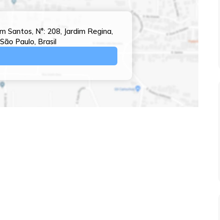
im Santos
,
N°:
208
,
Jardim Regina
,
São Paulo
,
Brasil