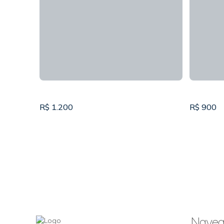
R$
1.200
R$
900
Naveg
CASA TÉRREA 1 DORM PARA
SALA C