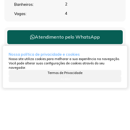
2
Banheiros:
4
Vagas:
Atendimento pelo
WhatsApp
Nossa política de privacidade e cookies
Nosso site utiliza cookies para melhorar a sua experiência na navegação.
Dúvidas? Nós ligamos!
Você pode alterar suas configurações de cookies através do seu
navegador.
Termos de Privacidade
Aceito
Outras opções para você!