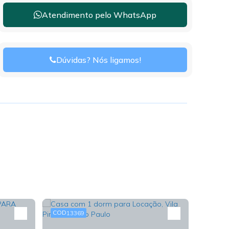
Atendimento pelo
WhatsApp
Dúvidas? Nós ligamos!
13369
13