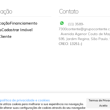
ação
Contato
OML DE 26 M² PARA
CASA TÉRREA COM 1 DO
ÃO-SP-VL PEREIRA
LOCAÇÃO-SP-VL PIRITUB
36-010
,
Avenida Cabo Adão
CEP: 05172-330
,
Rua Soares de
cação
Financiamento
TO
(11) 3589-
,
Vila Pereira Barreto
,
São Paulo
Vila Pirituba
,
São Paulo
,
São
ulo
,
Brasil
Brasil
7300
contente@grupocontente.
s
Cadastrar Imóvel
30m²
1
Avenida Agenor Couto de Ma
Cliente
595
,
Jardim Regina
,
São Paulo
,
CRECI: 13251-J
política de privacidade e cookies
Termos de Priva
ite utiliza cookies para melhorar a sua experiência na navegação.
Aceito
de alterar suas configurações de cookies através do seu navegador.