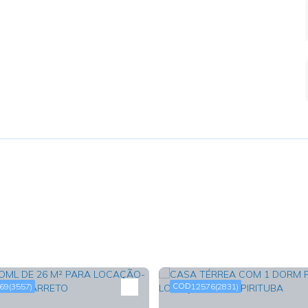
69
(3557)
12576
(2831)