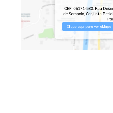
CEP: 05171-580
,
Rua Desem
de Sampaio
,
Conjunto Resid
Pa
Clique aqui para ver o
Mapa