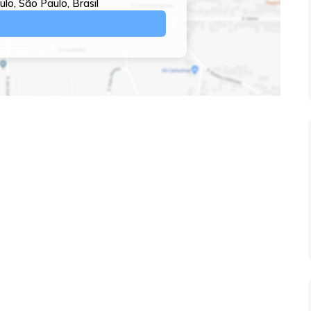
ulo
,
São Paulo
,
Brasil