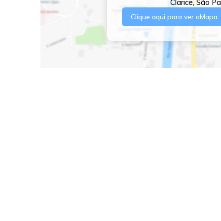
Clarice
,
São Pa
Clique aqui para ver o
Mapa