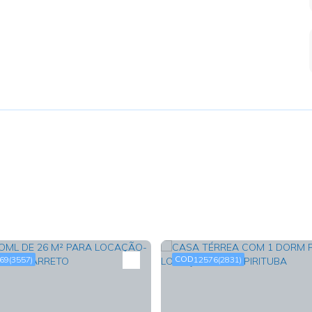
69
(3557)
12576
(2831)