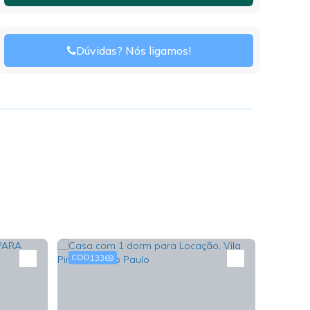
Dúvidas? Nós ligamos!
13369
13