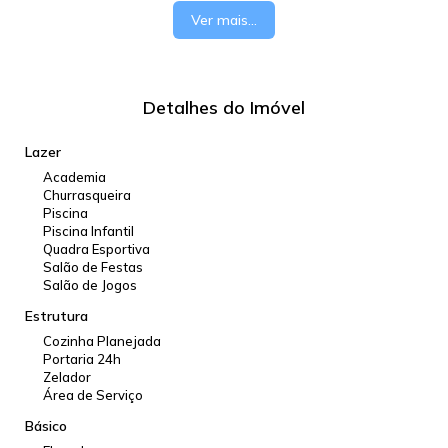
CONTROLE DE ACESSO - VIGILÂNCIA 24 HORAS - GÁS
Ver mais...
ENCANADO. PRÓXIMO AO SHOPPING TIETÊ - MARGINAIS
TIETÊ E PINHEIROS - SUPERMERCADO PASTORINHO E
EXTRA - LINHA DE ÔNIBUS E ESTAÇÃO DE TREM PIQUERI
Detalhes do Imóvel
Lazer
Academia
Churrasqueira
Piscina
Piscina Infantil
Quadra Esportiva
Salão de Festas
Salão de Jogos
Estrutura
Cozinha Planejada
Portaria 24h
Zelador
Área de Serviço
Básico