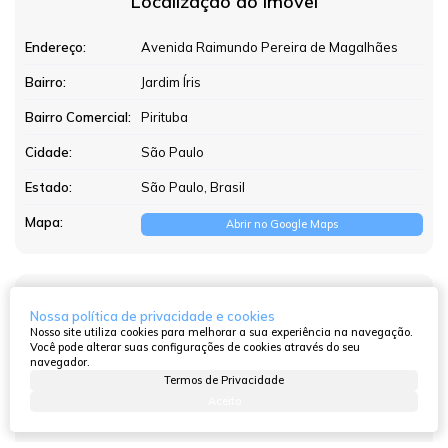
Localização do Imóvel
Endereço:
Avenida Raimundo Pereira de Magalhães
Bairro:
Jardim Íris
Bairro Comercial:
Pirituba
Cidade:
São Paulo
Estado:
São Paulo, Brasil
Mapa:
Abrir no Google Maps
Características do Imóvel
Nossa política de privacidade e cookies
Nosso site utiliza cookies para melhorar a sua experiência na navegação.
4071
(9356)
Você pode alterar suas configurações de cookies através do seu
Referência:
navegador.
Residencial
»
Tipo de Imóvel:
Termos de Privacidade
Apartamento
Aceito
Pronto
Estágio do Imóvel: