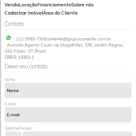
Venda
Locação
Financiamento
Sobre nós
Sítio com 2 quartos à Venda, Sítio da Moenda - Itatiba
Cadastrar Imóvel
Área do Cliente
CEP: 13252-903
,
Rodovia Dom Pedro I
,
Sítio da Moenda
,
Contato
Itatiba
,
São Paulo
,
Brasil
90000m²
2
10
(11) 3589-7300
contente@grupocontente.com.br
Avenida Agenor Couto de Magalhães
,
595
,
Jardim Regina
,
São Paulo
,
SP
,
Brasil
CRECI: 13251-J
Deixe seu contato
Nome:
E-mail:
Telefone/Celular: