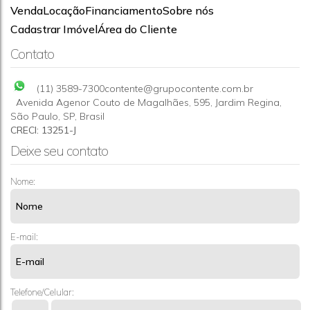
Venda
Locação
Financiamento
Sobre nós
TERRENO DE 29.809,00 M² A VENDA-SP-GRANJA
Cadastrar Imóvel
Área do Cliente
VIANA II
CEP: 06707-100
,
Avenida José Giorgi
,
Granja Viana II
,
Cotia
,
Contato
São Paulo
,
Brasil
29809m²
(11) 3589-7300
contente@grupocontente.com.br
Avenida Agenor Couto de Magalhães
,
595
,
Jardim Regina
,
São Paulo
,
SP
,
Brasil
CRECI: 13251-J
Deixe seu contato
Nome:
E-mail:
Telefone/Celular: