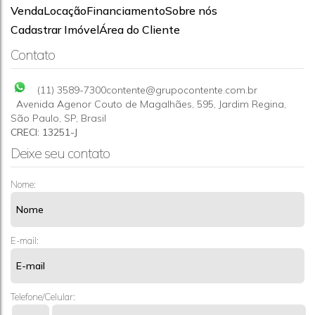
Venda
Locação
Financiamento
Sobre nós
GALPÃO COM 1.090 M² Á VENDA-SP-VL CHICA
Cadastrar Imóvel
Área do Cliente
LUISA
CEP: 05184-150
,
Rua Enseada de Lucena
,
JARAGUÁ
,
Vila
Contato
Chica Luisa
,
São Paulo
,
São Paulo
,
Brasil
1090m²
(11) 3589-7300
contente@grupocontente.com.br
Avenida Agenor Couto de Magalhães
,
595
,
Jardim Regina
,
São Paulo
,
SP
,
Brasil
CRECI: 13251-J
Deixe seu contato
Nome:
E-mail:
Telefone/Celular: