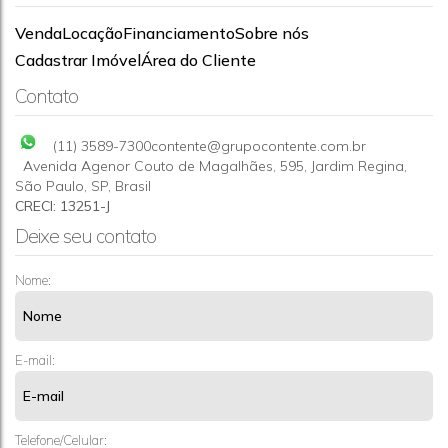
Venda
Locação
Financiamento
Sobre nós
Chácara com 5 quartos à Venda, Chácaras Bom Tempo -
Cadastrar Imóvel
Área do Cliente
Franco da Rocha
CEP: 07810-510
,
Rua Céu
,
Chácaras Bom Tempo
,
Franco da
Contato
Rocha
,
São Paulo
,
Brasil
4818m²
5
10
(11) 3589-7300
contente@grupocontente.com.br
Avenida Agenor Couto de Magalhães
,
595
,
Jardim Regina
,
São Paulo
,
SP
,
Brasil
CRECI: 13251-J
Deixe seu contato
Nome:
E-mail:
Telefone/Celular: