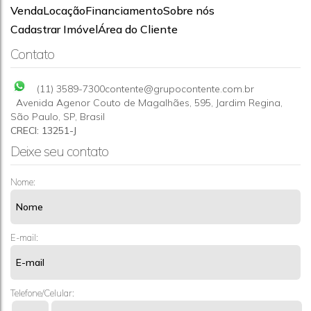
Venda
Locação
Financiamento
Sobre nós
Chácara com 2 quartos à Venda, Polvilho (Polvilho) -
Cadastrar Imóvel
Área do Cliente
Cajamar
CEP: 07791-884
,
Rua Carlos de Souza Maciel
,
Ipês (Polvilho)
,
Contato
Cajamar
,
São Paulo
,
Brasil
2270m²
2
10
(11) 3589-7300
contente@grupocontente.com.br
Avenida Agenor Couto de Magalhães
,
595
,
Jardim Regina
,
São Paulo
,
SP
,
Brasil
CRECI: 13251-J
Deixe seu contato
Nome:
E-mail:
Telefone/Celular: