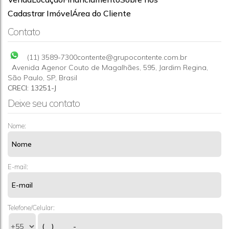
Apartamento á venda-Sp-Vl Jaraguá
Cadastrar Imóvel
Área do Cliente
CEP: 05162-250
,
Rua Miguel Petrilli
,
N°:
250
,
Apto 32/ Bloco
Contato
Sábia
,
Vila Jaraguá
,
São Paulo
,
São Paulo
,
Brasil
2
1
(11) 3589-7300
contente@grupocontente.com.br
Avenida Agenor Couto de Magalhães
,
595
,
Jardim Regina
,
São Paulo
,
SP
,
Brasil
CRECI: 13251-J
Deixe seu contato
Nome:
E-mail:
Telefone/Celular: