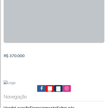
APARTAMENTO 2 DORMS A VENDA-SP-JARAGUÁ
CEP: 05162-250
,
Rua Miguel Petrilli
,
Vila Jaraguá
,
São Paulo
,
São Paulo
,
Brasil
2
1
R$
370.000
Navegação
Venda
Locação
Financiamento
Sobre nós