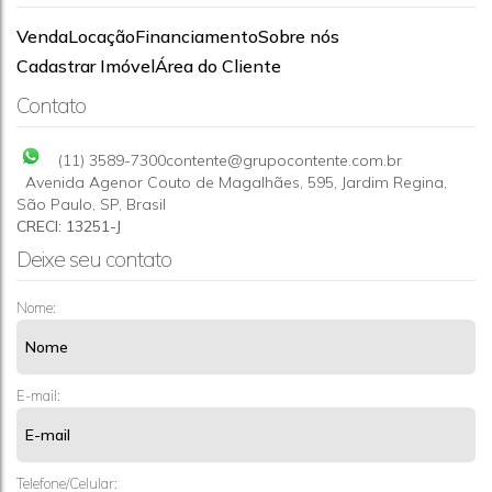
Venda
Locação
Financiamento
Sobre nós
APARTAMENTO Á VENDA-SP-VL DOS REMÉDIOS
Cadastrar Imóvel
Área do Cliente
CEP: 05102-090
,
Rua Domingos de Braga
,
N°:
200
,
Vila dos
Contato
Remédios
,
São Paulo
,
São Paulo
,
Brasil
3
1
(11) 3589-7300
contente@grupocontente.com.br
Avenida Agenor Couto de Magalhães
,
595
,
Jardim Regina
,
São Paulo
,
SP
,
Brasil
CRECI: 13251-J
Deixe seu contato
Nome:
E-mail:
Telefone/Celular: