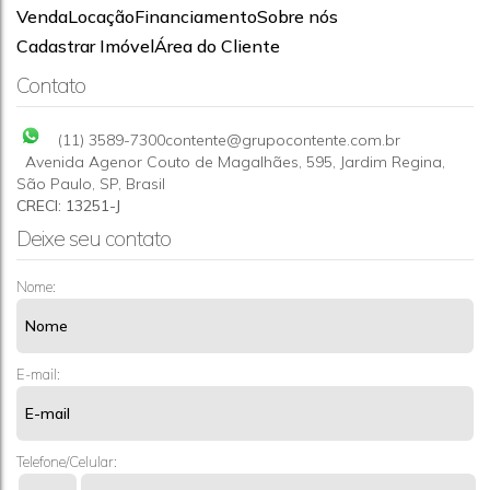
Venda
Locação
Financiamento
Sobre nós
APARTAMENTO 2 DORMS A VENDA-SP-JARAGUÁ
Cadastrar Imóvel
Área do Cliente
CEP: 02989-095
,
Avenida Raimundo Pereira de Magalhães
,
Contato
Jardim Marilu
,
São Paulo
,
São Paulo
,
Brasil
2
(11) 3589-7300
contente@grupocontente.com.br
Avenida Agenor Couto de Magalhães
,
595
,
Jardim Regina
,
São Paulo
,
SP
,
Brasil
CRECI: 13251-J
Deixe seu contato
Nome:
E-mail:
Telefone/Celular: