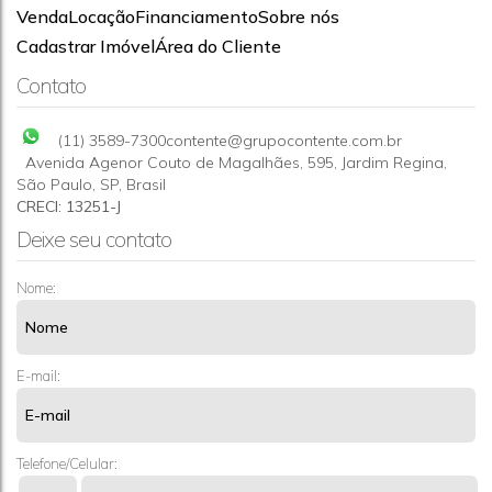
Venda
Locação
Financiamento
Sobre nós
APARTAMENTO 2 DORMS PARA LOCAÇÃO-SP-CONJ
Cadastrar Imóvel
Área do Cliente
RES VISTA VERDE
CEP: 05171-560
,
Rua Desembargador Manoel Carlos da Costa
Contato
Leite
,
Conjunto Residencial Vista Verde
,
São Paulo
,
São
Paulo
,
Brasil
52m²
2
1
(11) 3589-7300
contente@grupocontente.com.br
Avenida Agenor Couto de Magalhães
,
595
,
Jardim Regina
,
São Paulo
,
SP
,
Brasil
CRECI: 13251-J
Deixe seu contato
Nome:
E-mail:
Telefone/Celular: