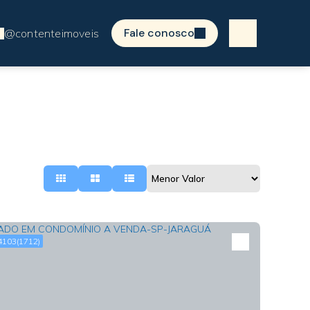
Fale conosco
4103
(1712)