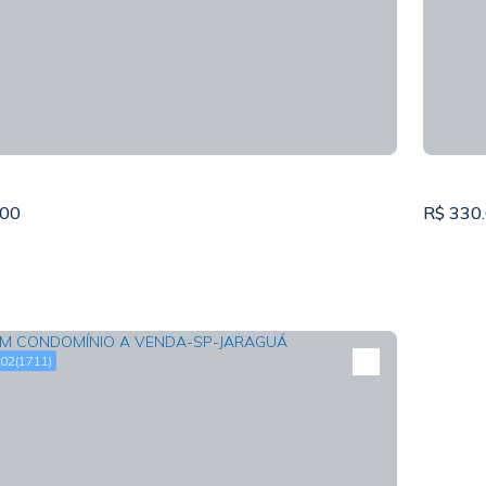
00
R$
330
02
(1711)
DO EM CONDOMÍNIO A VENDA-SP- JARAGUÁ
SOBR