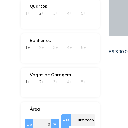
CEP: 05
Quartos
Brasil
1+
2+
3+
4+
5+
2
2
Banheiros
1+
2+
3+
4+
5+
R$
390.0
Vagas de Garagem
1+
2+
3+
4+
5+
Área
CASA 
Até
m²
De
CEP: 05