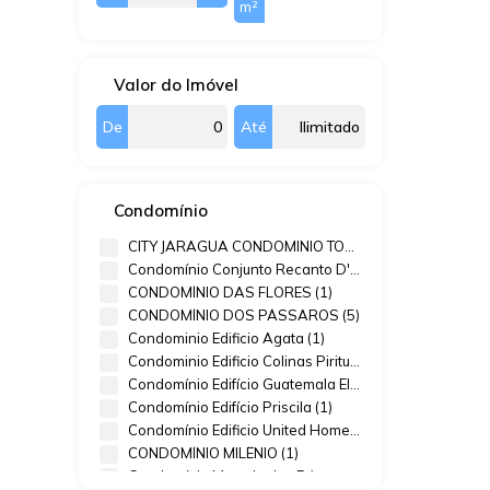
m²
Brasil
53m²
Valor do Imóvel
De
Até
Condomínio
CITY JARAGUA CONDOMINIO TORINO (1)
Condomínio Conjunto Recanto D'Italia (1)
CONDOMÍNIO DAS FLORES (1)
CONDOMÍNIO DOS PÁSSAROS (5)
Condominio Edificio Agata (1)
Condominio Edificio Colinas Pirituba (1)
Condomínio Edifício Guatemala El salvador (2)
Condomínio Edifício Priscila (1)
Condomínio Edificio United Home & Work (1)
CONDOMÍNIO MILÊNIO (1)
Condomínio Morada dos Pássaros (3)