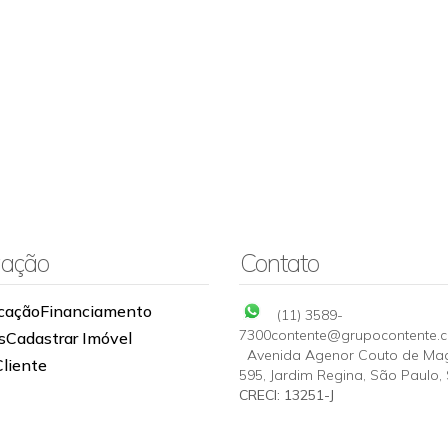
ação
Contato
cação
Financiamento
(11) 3589-
7300
contente@grupocontente.
s
Cadastrar Imóvel
Avenida Agenor Couto de Ma
Cliente
595
,
Jardim Regina
,
São Paulo
,
CRECI: 13251-J