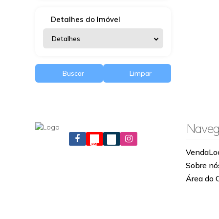
CONDOMÍNIO PAISAGISMO PRIORITY RESIDENCE (1)
Condomínio Personale (1)
Detalhes do Imóvel
Condomínio Portal dos Bandeirantes (1)
Condominio Residencial turim (1)
Detalhes
Condomínio Residencial Vila Real (3)
Condomínio Terra Brasilis (1)
Condomínio Vila das Flores (1)
Buscar
Limpar
Condomínio Villa di Santa Mônica (1)
Condomínio Yes New City (2)
EDIFICIO BEIJA-FLOR (1)
Edifício Pirituba São José (1)
Residencial Palazzo Reale (1)
Naveg
Venda
Lo
Sobre nó
Área do 