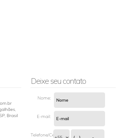
Deixe seu contato
Nome:
com.br
galhães
,
SP
,
Brasil
E-mail:
Telefone/Celular: