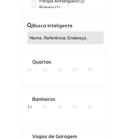
Parque Anhangüera (1)
CEP: 05
Pirituba (1)
Paulo
,
Vila Clarice (1)
Vila Mangalot (1)
Busca Inteligente
Vila Pereira Barreto (2)
Vila Romana (1)
Quartos
1+
2+
3+
4+
5+
Banheiros
1+
2+
3+
4+
5+
Vagas de Garagem