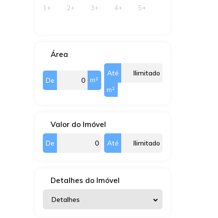
1+
2+
3+
4+
5+
Área
Até
m²
De
m²
Valor do Imóvel
De
Até
Detalhes do Imóvel
Detalhes