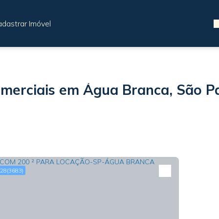
dastrar Imóvel
omerciais em Água Branca, São Pa
28
(3683)