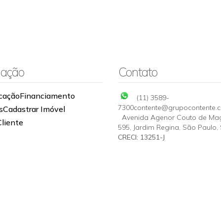
ação
Contato
cação
Financiamento
(11) 3589-
7300
contente@grupocontente.
s
Cadastrar Imóvel
Avenida Agenor Couto de Ma
Cliente
595
,
Jardim Regina
,
São Paulo
,
CRECI: 13251-J