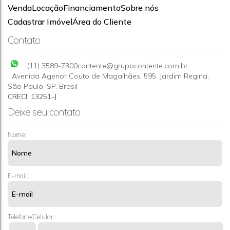
Venda
Locação
Financiamento
Sobre nós
SOBRADO COMERCIAL PARA LOCAÇÃO-SP-VL
Cadastrar Imóvel
Área do Cliente
PIRITUBA
CEP: 02915-100
,
Avenida Paula Ferreira
,
Vila Pirituba
,
São
Contato
Paulo
,
São Paulo
,
Brasil
3
2
(11) 3589-7300
contente@grupocontente.com.br
Avenida Agenor Couto de Magalhães
,
595
,
Jardim Regina
,
São Paulo
,
SP
,
Brasil
CRECI: 13251-J
Deixe seu contato
Nome:
E-mail:
Telefone/Celular: