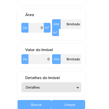
Área
Até
m²
De
m²
Valor do Imóvel
De
Até
Detalhes do Imóvel
Detalhes
Buscar
Limpar