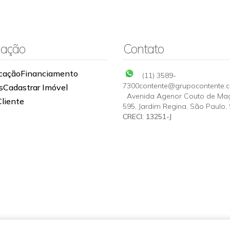
ação
Contato
cação
Financiamento
(11) 3589-
7300
contente@grupocontente.
s
Cadastrar Imóvel
Avenida Agenor Couto de Ma
Cliente
595
,
Jardim Regina
,
São Paulo
,
CRECI: 13251-J