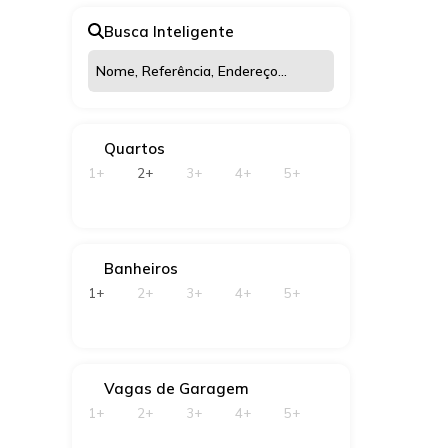
Caieiras (2)
CEP: 02
Busca Inteligente
São Pau
Santa Inês (1)
Vila Rosina (1)
2
Quartos
1+
2+
3+
4+
5+
Banheiros
1+
2+
3+
4+
5+
Vagas de Garagem
1+
2+
3+
4+
5+