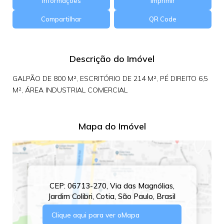
Informações
Imprimir
Compartilhar
QR Code
Descrição do Imóvel
GALPÃO DE 800 M², ESCRITÓRIO DE 214 M², PÉ DIREITO 6,5
M², ÁREA INDUSTRIAL COMERCIAL
Mapa do Imóvel
CEP: 06713-270
,
Via das Magnólias
,
Jardim Colibri
,
Cotia
,
São Paulo
,
Brasil
Clique aqui para ver o
Mapa