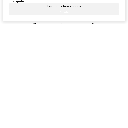
navegador.
Termos de Privacidade
Aceito
Outras opções para você!
11355
(3490)