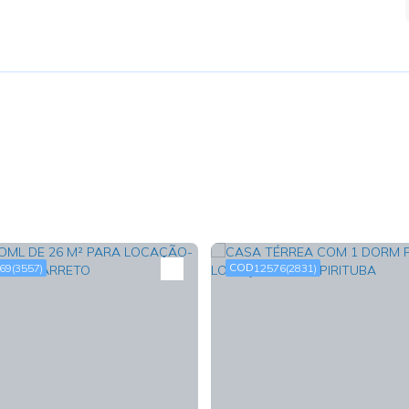
69
(3557)
12576
(2831)