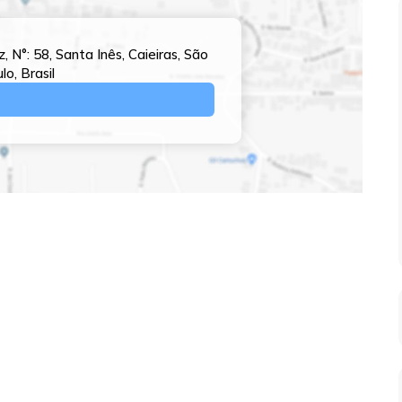
z
,
N°:
58
,
Santa Inês
,
Caieiras
,
São
ulo
,
Brasil