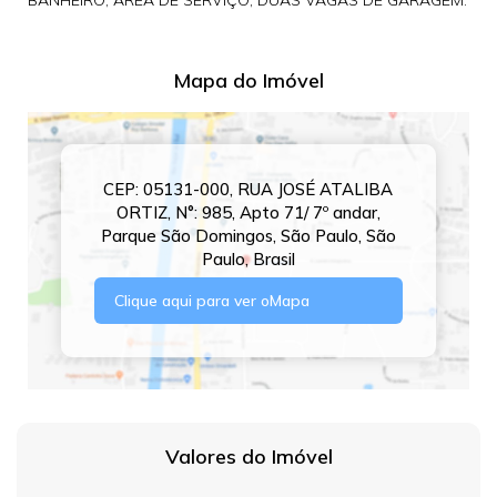
BANHEIRO, ÁREA DE SERVIÇO, DUAS VAGAS DE GARAGEM.
Mapa do Imóvel
CEP: 05131-000
,
RUA JOSÉ ATALIBA
ORTIZ
,
N°:
985
,
Apto 71/ 7º andar
,
Parque São Domingos
,
São Paulo
,
São
Paulo
,
Brasil
Clique aqui para ver o
Mapa
Valores do Imóvel